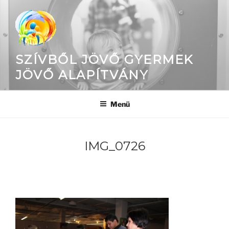
Tartalomhoz
SZÍVBŐL JÖVŐ GYERMEK
JÖVŐ ALAPÍTVÁNY
Menü
IMG_0726