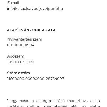
E-mail
info(kukac)szivboljovo(pont)hu
ALAPÍTVÁNYUNK ADATAI
Nyílvántartási szám
09-01-0001904
Adószám
18996603-1-09
Számlaszám
11600006-00000000-28754097
"Légy hasonló az égen szálló madárhoz... aki a
törékeny gallyon megpihenve átéli az alatta