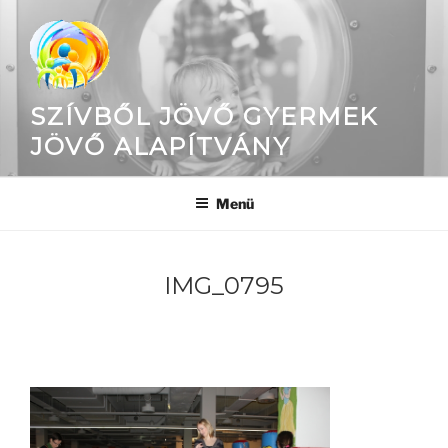
Tartalomhoz
SZÍVBŐL JÖVŐ GYERMEK
JÖVŐ ALAPÍTVÁNY
Menü
IMG_0795