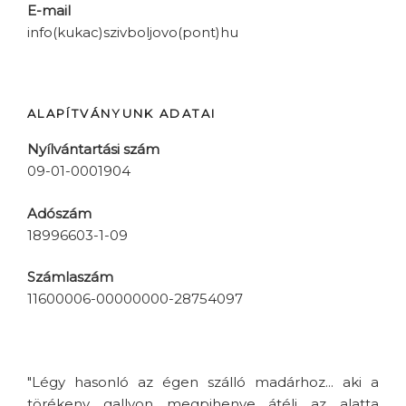
E-mail
info(kukac)szivboljovo(pont)hu
ALAPÍTVÁNYUNK ADATAI
Nyílvántartási szám
09-01-0001904
Adószám
18996603-1-09
Számlaszám
11600006-00000000-28754097
"Légy hasonló az égen szálló madárhoz... aki a
törékeny gallyon megpihenve átéli az alatta