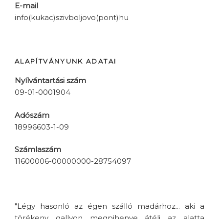
E-mail
info(kukac)szivboljovo(pont)hu
ALAPÍTVÁNYUNK ADATAI
Nyílvántartási szám
09-01-0001904
Adószám
18996603-1-09
Számlaszám
11600006-00000000-28754097
"Légy hasonló az égen szálló madárhoz... aki a
törékeny gallyon megpihenve átéli az alatta