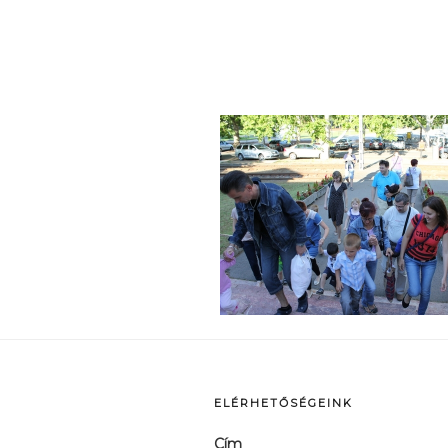
p
ELÉRHETŐSÉGEINK
Cím