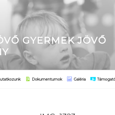
JÖVŐ GYERMEK JÖVŐ
NY
utatkozunk
Dokumentumok
Galéria
Támogató