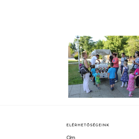
p
ELÉRHETŐSÉGEINK
Cím