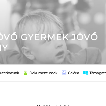
JÖVŐ GYERMEK JÖVŐ
NY
utatkozunk
Dokumentumok
Galéria
Támogató