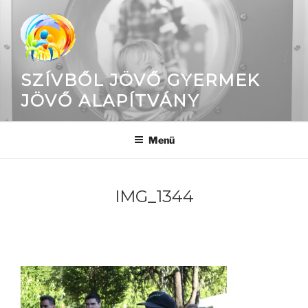
Tartalomhoz
SZÍVBŐL JÖVŐ GYERMEK
JÖVŐ ALAPÍTVÁNY
Menü
IMG_1344