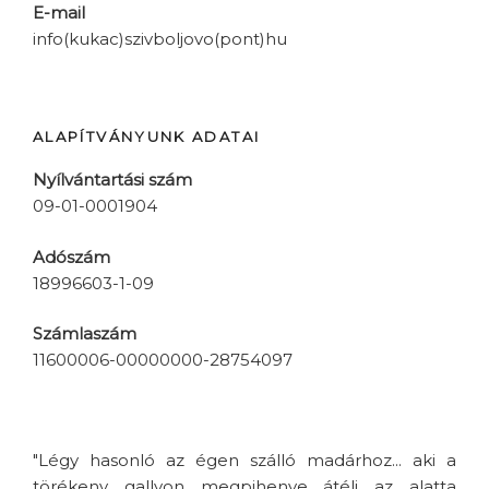
E-mail
info(kukac)szivboljovo(pont)hu
ALAPÍTVÁNYUNK ADATAI
Nyílvántartási szám
09-01-0001904
Adószám
18996603-1-09
Számlaszám
11600006-00000000-28754097
"Légy hasonló az égen szálló madárhoz... aki a
törékeny gallyon megpihenve átéli az alatta