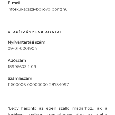
E-mail
info(kukac)szivboljovo(pont)hu
ALAPÍTVÁNYUNK ADATAI
Nyílvántartási szám
09-01-0001904
Adószám
18996603-1-09
Számlaszám
11600006-00000000-28754097
"Légy hasonló az égen szálló madárhoz... aki a
törékeny gallyon megpihenve átéli az alatta