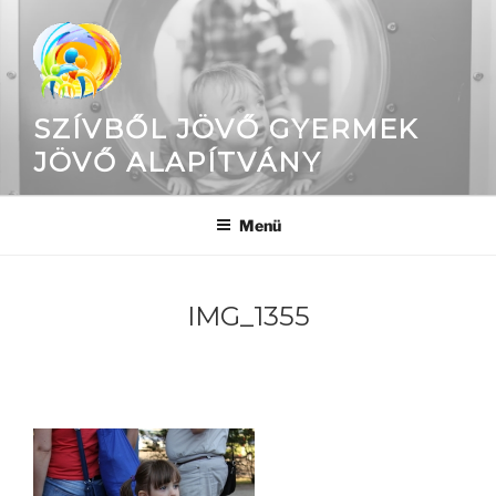
Tartalomhoz
SZÍVBŐL JÖVŐ GYERMEK
JÖVŐ ALAPÍTVÁNY
Menü
IMG_1355