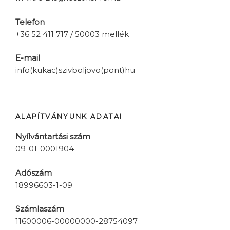
Telefon
+36 52 411 717 / 50003 mellék
E-mail
info(kukac)szivboljovo(pont)hu
ALAPÍTVÁNYUNK ADATAI
Nyílvántartási szám
09-01-0001904
Adószám
18996603-1-09
Számlaszám
11600006-00000000-28754097