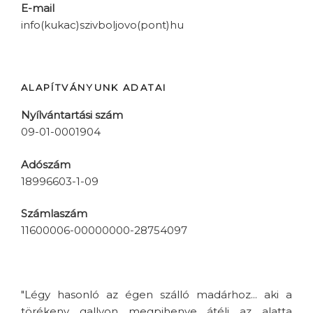
E-mail
info(kukac)szivboljovo(pont)hu
ALAPÍTVÁNYUNK ADATAI
Nyílvántartási szám
09-01-0001904
Adószám
18996603-1-09
Számlaszám
11600006-00000000-28754097
"Légy hasonló az égen szálló madárhoz... aki a
törékeny gallyon megpihenve átéli az alatta