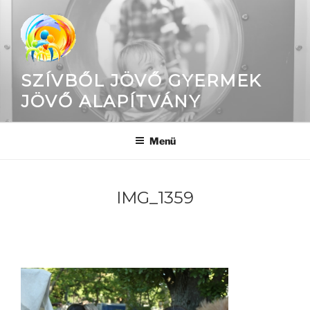
Tartalomhoz
SZÍVBŐL JÖVŐ GYERMEK
JÖVŐ ALAPÍTVÁNY
Menü
IMG_1359