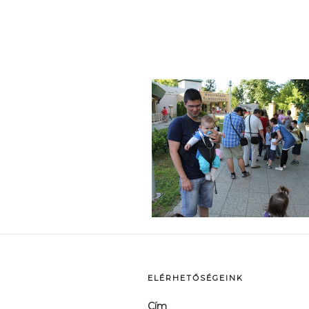
p
ELÉRHETŐSÉGEINK
Cím