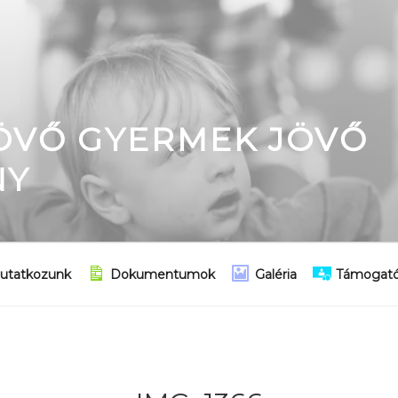
JÖVŐ GYERMEK JÖVŐ
NY
utatkozunk
Dokumentumok
Galéria
Támogató