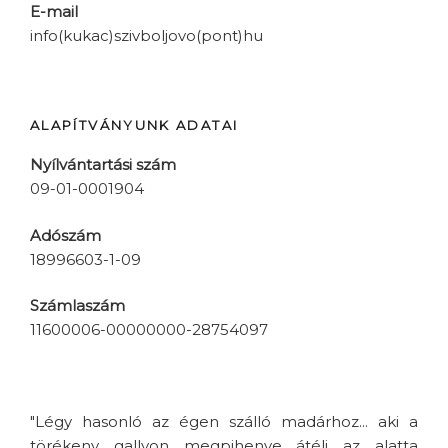
E-mail
info(kukac)szivboljovo(pont)hu
ALAPÍTVÁNYUNK ADATAI
Nyílvántartási szám
09-01-0001904
Adószám
18996603-1-09
Számlaszám
11600006-00000000-28754097
"Légy hasonló az égen szálló madárhoz... aki a
törékeny gallyon megpihenve átéli az alatta