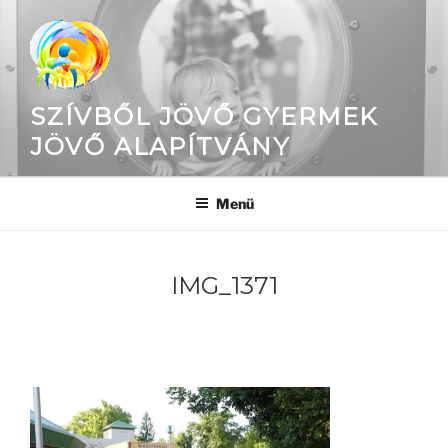
Tartalomhoz
SZÍVBŐL JÖVŐ GYERMEK
JÖVŐ ALAPÍTVÁNY
Menü
IMG_1371