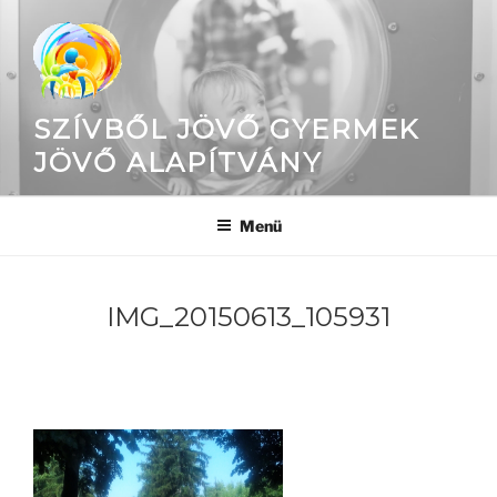
Tartalomhoz
SZÍVBŐL JÖVŐ GYERMEK
JÖVŐ ALAPÍTVÁNY
Menü
IMG_20150613_105931