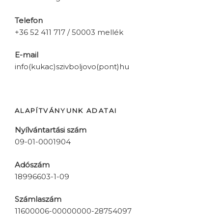
Telefon
+36 52 411 717 / 50003 mellék
E-mail
info(kukac)szivboljovo(pont)hu
ALAPÍTVÁNYUNK ADATAI
Nyílvántartási szám
09-01-0001904
Adószám
18996603-1-09
Számlaszám
11600006-00000000-28754097