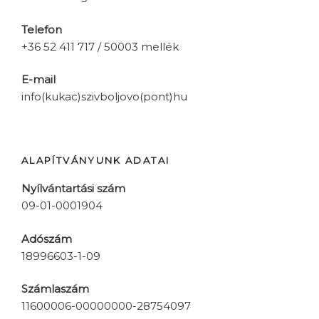
Telefon
+36 52 411 717 / 50003 mellék
E-mail
info(kukac)szivboljovo(pont)hu
ALAPÍTVÁNYUNK ADATAI
Nyílvántartási szám
09-01-0001904
Adószám
18996603-1-09
Számlaszám
11600006-00000000-28754097