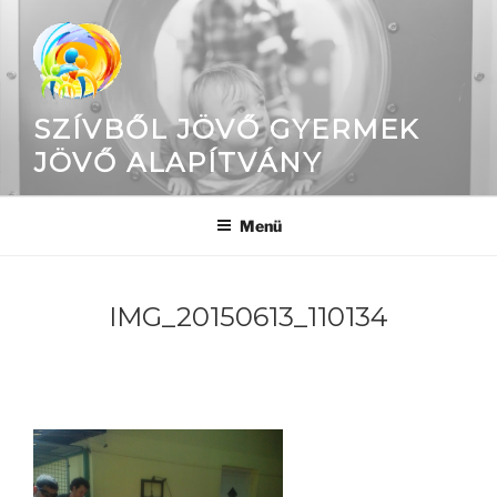
Tartalomhoz
SZÍVBŐL JÖVŐ GYERMEK
JÖVŐ ALAPÍTVÁNY
Menü
IMG_20150613_110134