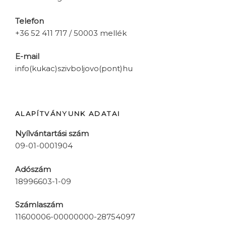
Telefon
+36 52 411 717 / 50003 mellék
E-mail
info(kukac)szivboljovo(pont)hu
ALAPÍTVÁNYUNK ADATAI
Nyílvántartási szám
09-01-0001904
Adószám
18996603-1-09
Számlaszám
11600006-00000000-28754097