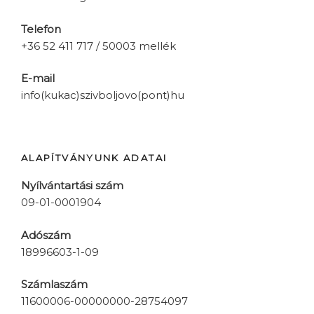
Telefon
+36 52 411 717 / 50003 mellék
E-mail
info(kukac)szivboljovo(pont)hu
ALAPÍTVÁNYUNK ADATAI
Nyílvántartási szám
09-01-0001904
Adószám
18996603-1-09
Számlaszám
11600006-00000000-28754097