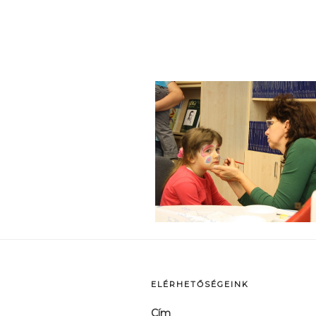
p
ELÉRHETŐSÉGEINK
Cím