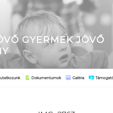
JÖVŐ GYERMEK JÖVŐ
NY
utatkozunk
Dokumentumok
Galéria
Támogató