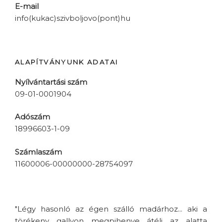
E-mail
info(kukac)szivboljovo(pont)hu
ALAPÍTVÁNYUNK ADATAI
Nyílvántartási szám
09-01-0001904
Adószám
18996603-1-09
Számlaszám
11600006-00000000-28754097
"Légy hasonló az égen szálló madárhoz... aki a
törékeny gallyon megpihenve átéli az alatta