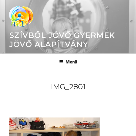
Tartalomhoz
SZÍVBŐL JÖVŐ GYERMEK
JÖVŐ ALAPÍTVÁNY
Menü
IMG_2801