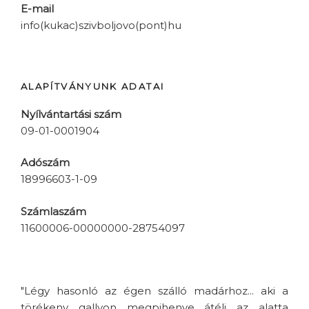
E-mail
info(kukac)szivboljovo(pont)hu
ALAPÍTVÁNYUNK ADATAI
Nyílvántartási szám
09-01-0001904
Adószám
18996603-1-09
Számlaszám
11600006-00000000-28754097
"Légy hasonló az égen szálló madárhoz... aki a
törékeny gallyon megpihenve átéli az alatta