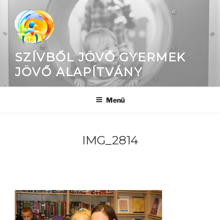
Tartalomhoz
SZÍVBŐL JÖVŐ GYERMEK
JÖVŐ ALAPÍTVÁNY
Menü
IMG_2814