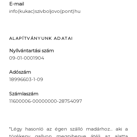
E-mail
info(kukac)szivboljovo(pont)hu
ALAPÍTVÁNYUNK ADATAI
Nyílvántartási szám
09-01-0001904
Adószám
18996603-1-09
Számlaszám
11600006-00000000-28754097
"Légy hasonló az égen szálló madárhoz... aki a
törékeny gallyon megpihenve átéli az alatta