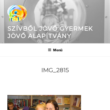
Tartalomhoz
SZÍVBŐL JÖVŐ GYERMEK
JÖVŐ ALAPÍTVÁNY
Menü
IMG_2815