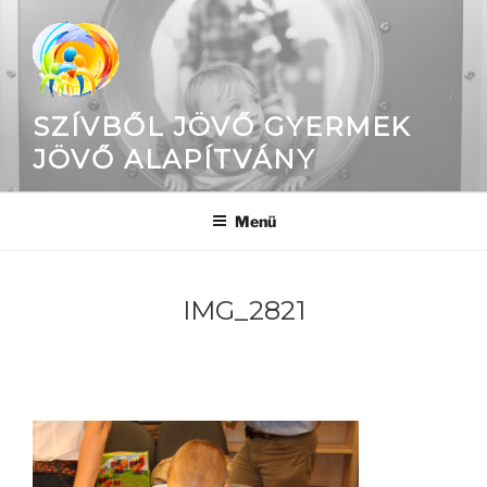
Tartalomhoz
SZÍVBŐL JÖVŐ GYERMEK
JÖVŐ ALAPÍTVÁNY
Menü
IMG_2821