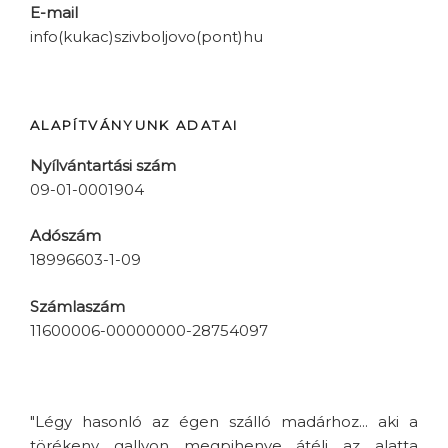
E-mail
info(kukac)szivboljovo(pont)hu
ALAPÍTVÁNYUNK ADATAI
Nyílvántartási szám
09-01-0001904
Adószám
18996603-1-09
Számlaszám
11600006-00000000-28754097
"Légy hasonló az égen szálló madárhoz... aki a
törékeny gallyon megpihenve átéli az alatta