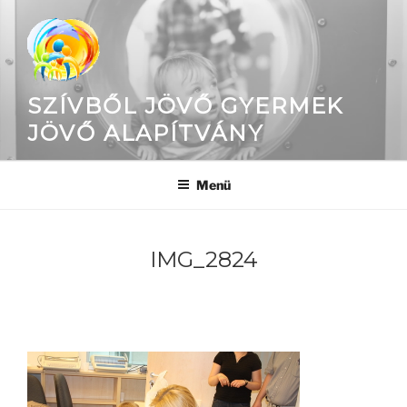
Tartalomhoz
SZÍVBŐL JÖVŐ GYERMEK
JÖVŐ ALAPÍTVÁNY
Menü
IMG_2824