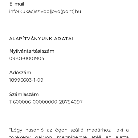
E-mail
info(kukac)szivboljovo(pont)hu
ALAPÍTVÁNYUNK ADATAI
Nyílvántartási szám
09-01-0001904
Adószám
18996603-1-09
Számlaszám
11600006-00000000-28754097
"Légy hasonló az égen szálló madárhoz... aki a
törékeny gallyon megpihenve átéli az alatta