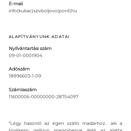
E-mail
info(kukac)szivboljovo(pont)hu
ALAPÍTVÁNYUNK ADATAI
Nyílvántartási szám
09-01-0001904
Adószám
18996603-1-09
Számlaszám
11600006-00000000-28754097
"Légy hasonló az égen szálló madárhoz... aki a
törékeny gallyon megpihenve átéli az alatta