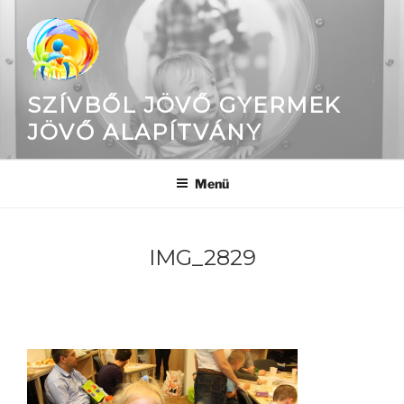
Tartalomhoz
SZÍVBŐL JÖVŐ GYERMEK
JÖVŐ ALAPÍTVÁNY
Menü
IMG_2829