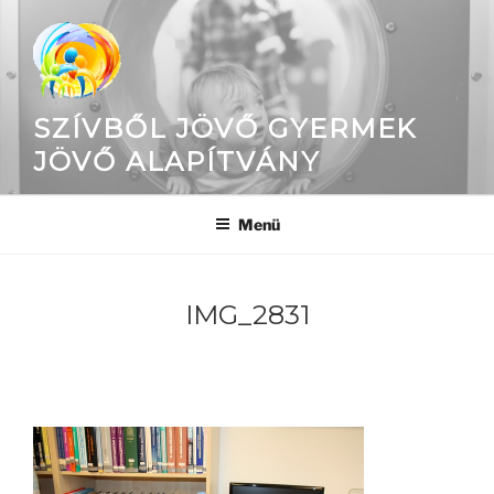
Tartalomhoz
SZÍVBŐL JÖVŐ GYERMEK
JÖVŐ ALAPÍTVÁNY
Menü
IMG_2831