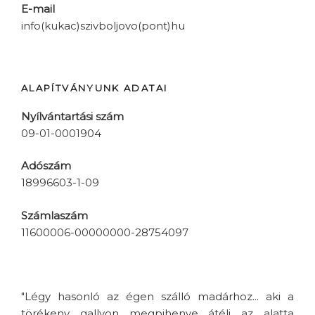
E-mail
info(kukac)szivboljovo(pont)hu
ALAPÍTVÁNYUNK ADATAI
Nyílvántartási szám
09-01-0001904
Adószám
18996603-1-09
Számlaszám
11600006-00000000-28754097
"Légy hasonló az égen szálló madárhoz... aki a
törékeny gallyon megpihenve átéli az alatta