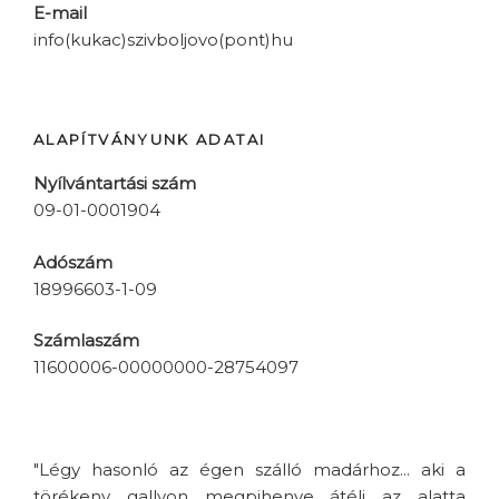
E-mail
info(kukac)szivboljovo(pont)hu
ALAPÍTVÁNYUNK ADATAI
Nyílvántartási szám
09-01-0001904
Adószám
18996603-1-09
Számlaszám
11600006-00000000-28754097
"Légy hasonló az égen szálló madárhoz... aki a
törékeny gallyon megpihenve átéli az alatta