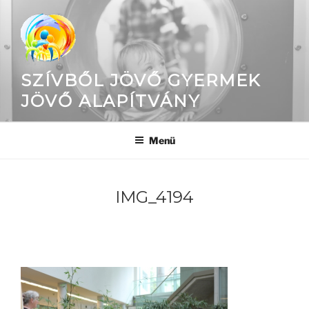
Tartalomhoz
SZÍVBŐL JÖVŐ GYERMEK
JÖVŐ ALAPÍTVÁNY
Menü
IMG_4194