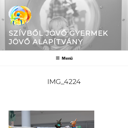
Tartalomhoz
SZÍVBŐL JÖVŐ GYERMEK
JÖVŐ ALAPÍTVÁNY
Menü
IMG_4224