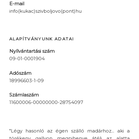
E-mail
info(kukac)szivboljovo(pont)hu
ALAPÍTVÁNYUNK ADATAI
Nyílvántartási szám
09-01-0001904
Adószám
18996603-1-09
Számlaszám
11600006-00000000-28754097
"Légy hasonló az égen szálló madárhoz... aki a
törékeny gallyon megpihenve átéli az alatta