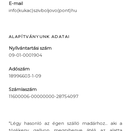
E-mail
info(kukac)szivboljovo(pont)hu
ALAPÍTVÁNYUNK ADATAI
Nyílvántartási szám
09-01-0001904
Adószám
18996603-1-09
Számlaszám
11600006-00000000-28754097
"Légy hasonló az égen szálló madárhoz... aki a
törékeny gallyon megpihenve átéli az alatta