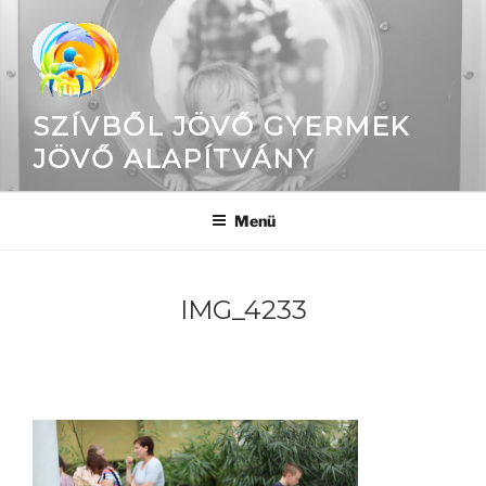
Tartalomhoz
SZÍVBŐL JÖVŐ GYERMEK
JÖVŐ ALAPÍTVÁNY
Menü
IMG_4233