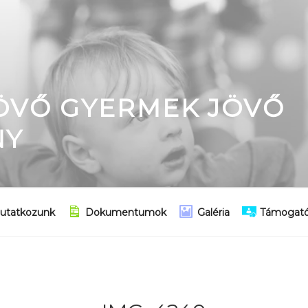
JÖVŐ GYERMEK JÖVŐ
NY
utatkozunk
Dokumentumok
Galéria
Támogató