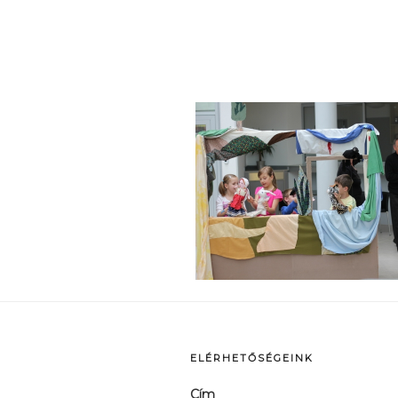
p
ELÉRHETŐSÉGEINK
Cím