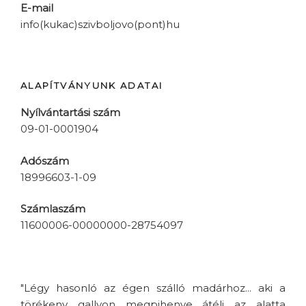
E-mail
info(kukac)szivboljovo(pont)hu
ALAPÍTVÁNYUNK ADATAI
Nyílvántartási szám
09-01-0001904
Adószám
18996603-1-09
Számlaszám
11600006-00000000-28754097
"Légy hasonló az égen szálló madárhoz... aki a
törékeny gallyon megpihenve átéli az alatta