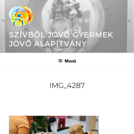
Tartalomhoz
SZÍVBŐL JÖVŐ GYERMEK
JÖVŐ ALAPÍTVÁNY
Menü
IMG_4287