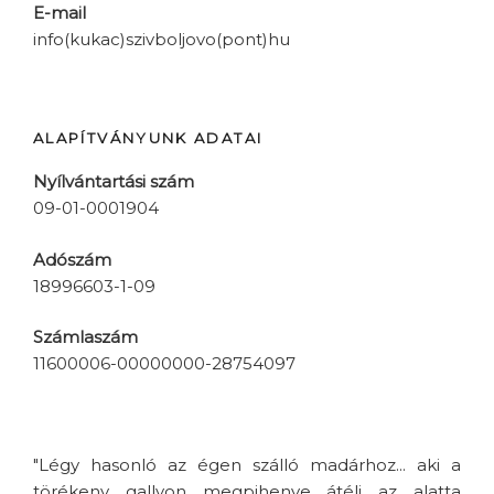
E-mail
info(kukac)szivboljovo(pont)hu
ALAPÍTVÁNYUNK ADATAI
Nyílvántartási szám
09-01-0001904
Adószám
18996603-1-09
Számlaszám
11600006-00000000-28754097
"Légy hasonló az égen szálló madárhoz... aki a
törékeny gallyon megpihenve átéli az alatta