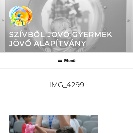
Tartalomhoz
SZÍVBŐL JÖVŐ GYERMEK
JÖVŐ ALAPÍTVÁNY
Menü
IMG_4299