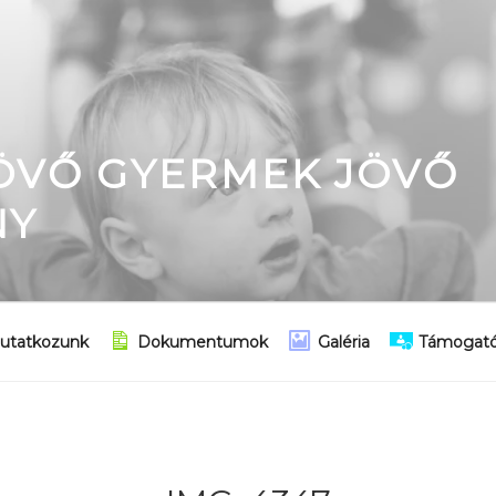
JÖVŐ GYERMEK JÖVŐ
NY
utatkozunk
Dokumentumok
Galéria
Támogató