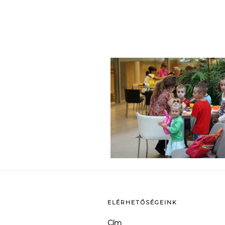
p
ELÉRHETŐSÉGEINK
Cím