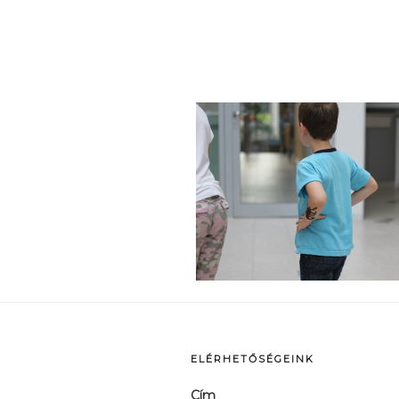
p
ELÉRHETŐSÉGEINK
Cím