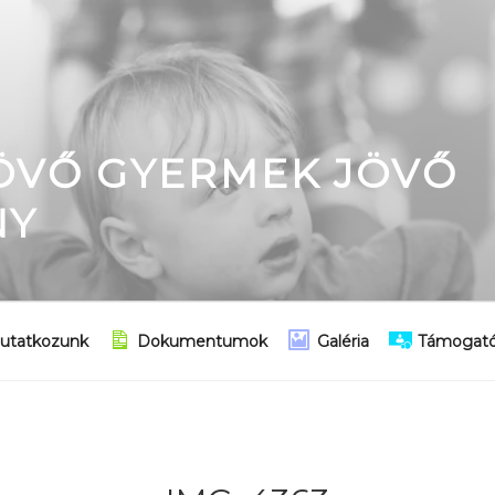
JÖVŐ GYERMEK JÖVŐ
NY
utatkozunk
Dokumentumok
Galéria
Támogató