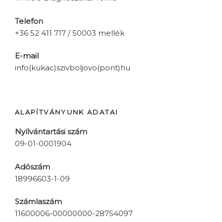
Telefon
+36 52 411 717 / 50003 mellék
E-mail
info(kukac)szivboljovo(pont)hu
ALAPÍTVÁNYUNK ADATAI
Nyílvántartási szám
09-01-0001904
Adószám
18996603-1-09
Számlaszám
11600006-00000000-28754097