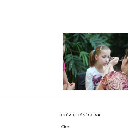
p
ELÉRHETŐSÉGEINK
Cím