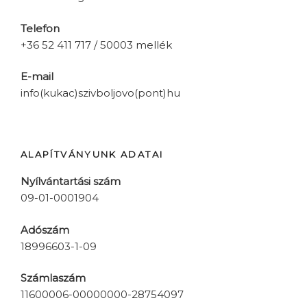
Telefon
+36 52 411 717 / 50003 mellék
E-mail
info(kukac)szivboljovo(pont)hu
ALAPÍTVÁNYUNK ADATAI
Nyílvántartási szám
09-01-0001904
Adószám
18996603-1-09
Számlaszám
11600006-00000000-28754097