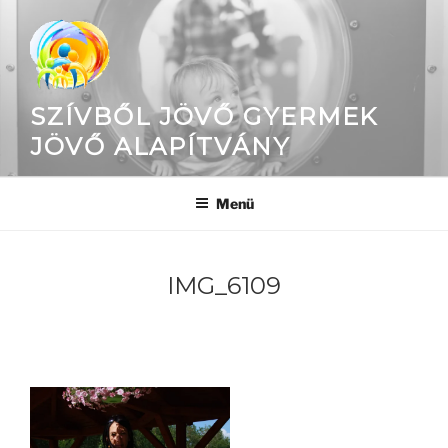
Tartalomhoz
SZÍVBŐL JÖVŐ GYERMEK
JÖVŐ ALAPÍTVÁNY
Menü
IMG_6109