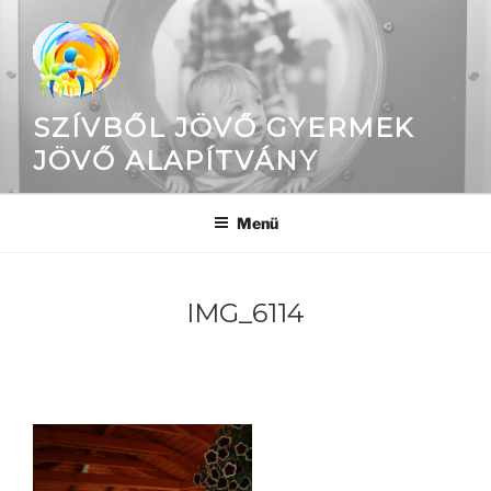
Tartalomhoz
SZÍVBŐL JÖVŐ GYERMEK
JÖVŐ ALAPÍTVÁNY
Menü
IMG_6114