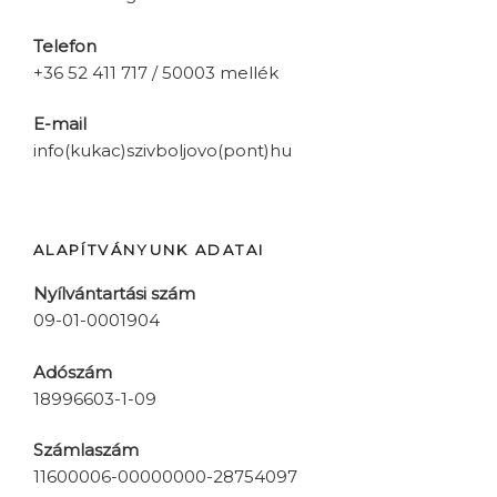
Telefon
+36 52 411 717 / 50003 mellék
E-mail
info(kukac)szivboljovo(pont)hu
ALAPÍTVÁNYUNK ADATAI
Nyílvántartási szám
09-01-0001904
Adószám
18996603-1-09
Számlaszám
11600006-00000000-28754097