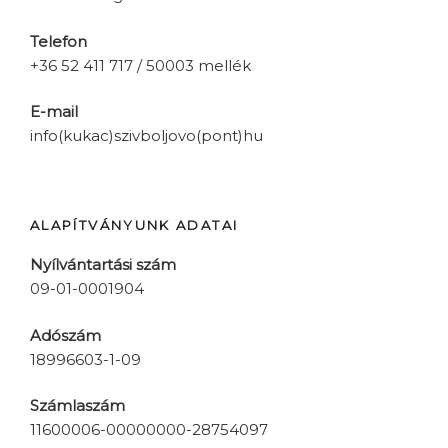
Telefon
+36 52 411 717 / 50003 mellék
E-mail
info(kukac)szivboljovo(pont)hu
ALAPÍTVÁNYUNK ADATAI
Nyílvántartási szám
09-01-0001904
Adószám
18996603-1-09
Számlaszám
11600006-00000000-28754097