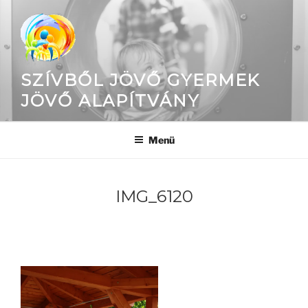
Tartalomhoz
SZÍVBŐL JÖVŐ GYERMEK
JÖVŐ ALAPÍTVÁNY
Menü
IMG_6120