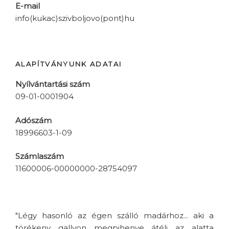
E-mail
info(kukac)szivboljovo(pont)hu
ALAPÍTVÁNYUNK ADATAI
Nyílvántartási szám
09-01-0001904
Adószám
18996603-1-09
Számlaszám
11600006-00000000-28754097
"Légy hasonló az égen szálló madárhoz... aki a
törékeny gallyon megpihenve átéli az alatta