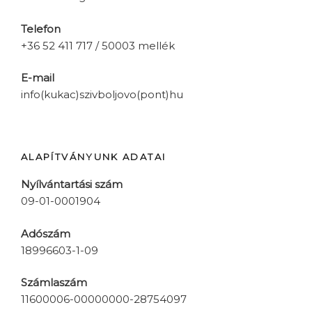
Telefon
+36 52 411 717 / 50003 mellék
E-mail
info(kukac)szivboljovo(pont)hu
ALAPÍTVÁNYUNK ADATAI
Nyílvántartási szám
09-01-0001904
Adószám
18996603-1-09
Számlaszám
11600006-00000000-28754097