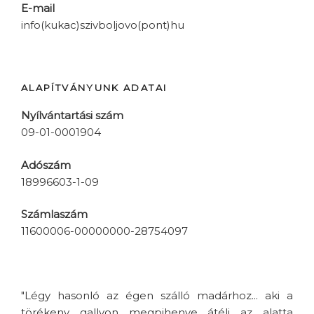
E-mail
info(kukac)szivboljovo(pont)hu
ALAPÍTVÁNYUNK ADATAI
Nyílvántartási szám
09-01-0001904
Adószám
18996603-1-09
Számlaszám
11600006-00000000-28754097
"Légy hasonló az égen szálló madárhoz... aki a
törékeny gallyon megpihenve átéli az alatta