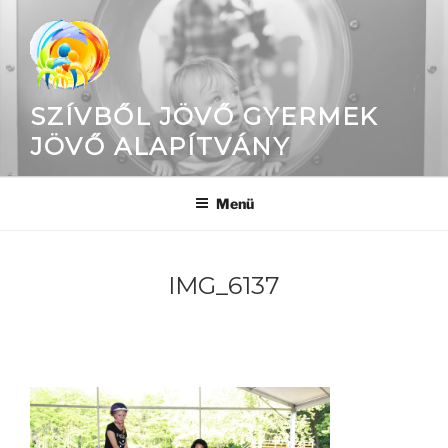
Tartalomhoz
SZÍVBŐL JÖVŐ GYERMEK
JÖVŐ ALAPÍTVÁNY
Menü
IMG_6137