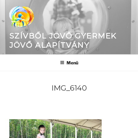
Tartalomhoz
SZÍVBŐL JÖVŐ GYERMEK
JÖVŐ ALAPÍTVÁNY
Menü
IMG_6140