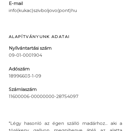
E-mail
info(kukac)szivboljovo(pont)hu
ALAPÍTVÁNYUNK ADATAI
Nyílvántartási szám
09-01-0001904
Adószám
18996603-1-09
Számlaszám
11600006-00000000-28754097
"Légy hasonló az égen szálló madárhoz... aki a
törékeny gallyon megpihenve átéli az alatta