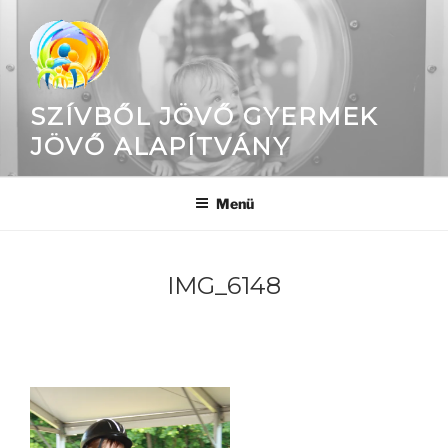
Tartalomhoz
SZÍVBŐL JÖVŐ GYERMEK
JÖVŐ ALAPÍTVÁNY
Menü
IMG_6148