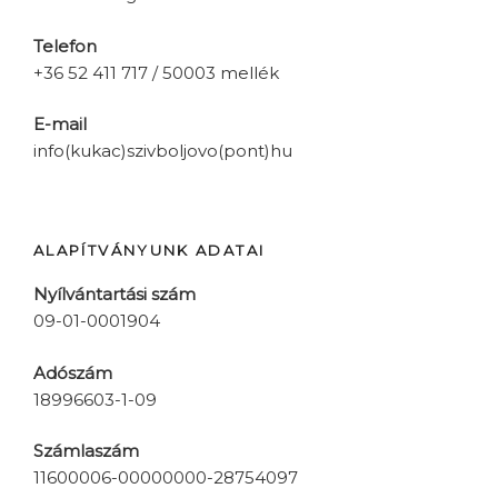
Telefon
+36 52 411 717 / 50003 mellék
E-mail
info(kukac)szivboljovo(pont)hu
ALAPÍTVÁNYUNK ADATAI
Nyílvántartási szám
09-01-0001904
Adószám
18996603-1-09
Számlaszám
11600006-00000000-28754097