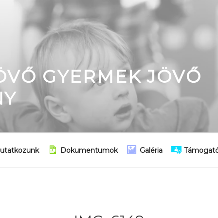
JÖVŐ GYERMEK JÖVŐ
NY
utatkozunk
Dokumentumok
Galéria
Támogató