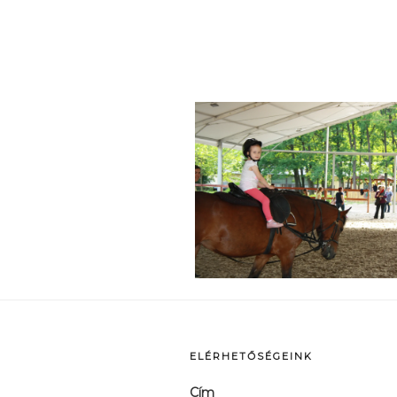
p
ELÉRHETŐSÉGEINK
Cím