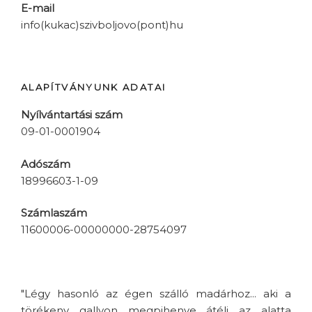
E-mail
info(kukac)szivboljovo(pont)hu
ALAPÍTVÁNYUNK ADATAI
Nyílvántartási szám
09-01-0001904
Adószám
18996603-1-09
Számlaszám
11600006-00000000-28754097
"Légy hasonló az égen szálló madárhoz... aki a
törékeny gallyon megpihenve átéli az alatta