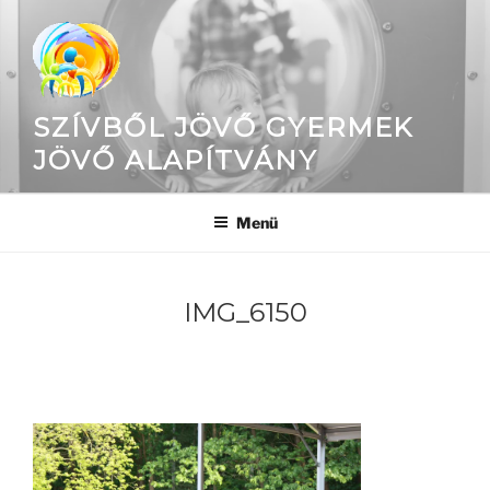
Tartalomhoz
SZÍVBŐL JÖVŐ GYERMEK
JÖVŐ ALAPÍTVÁNY
Menü
IMG_6150