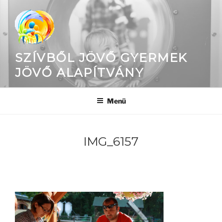
Tartalomhoz
SZÍVBŐL JÖVŐ GYERMEK
JÖVŐ ALAPÍTVÁNY
Menü
IMG_6157