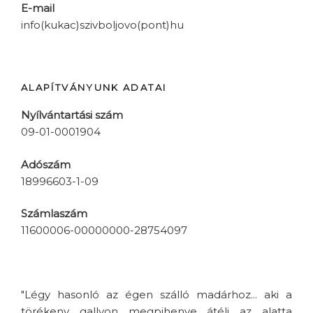
E-mail
info(kukac)szivboljovo(pont)hu
ALAPÍTVÁNYUNK ADATAI
Nyílvántartási szám
09-01-0001904
Adószám
18996603-1-09
Számlaszám
11600006-00000000-28754097
"Légy hasonló az égen szálló madárhoz... aki a
törékeny gallyon megpihenve átéli az alatta