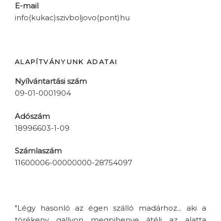
E-mail
info(kukac)szivboljovo(pont)hu
ALAPÍTVÁNYUNK ADATAI
Nyílvántartási szám
09-01-0001904
Adószám
18996603-1-09
Számlaszám
11600006-00000000-28754097
"Légy hasonló az égen szálló madárhoz... aki a
törékeny gallyon megpihenve átéli az alatta