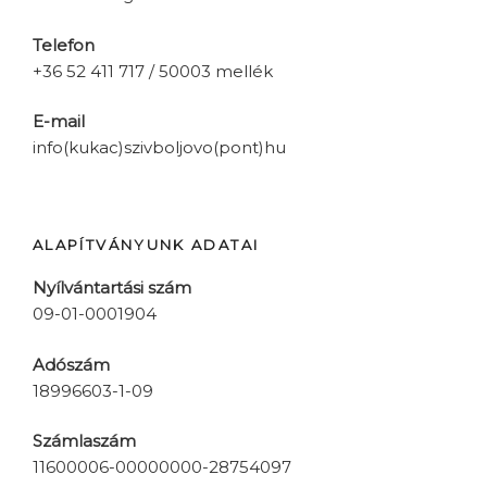
Telefon
+36 52 411 717 / 50003 mellék
E-mail
info(kukac)szivboljovo(pont)hu
ALAPÍTVÁNYUNK ADATAI
Nyílvántartási szám
09-01-0001904
Adószám
18996603-1-09
Számlaszám
11600006-00000000-28754097