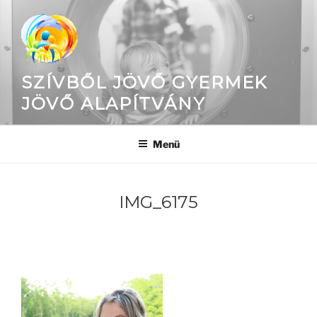
Tartalomhoz
SZÍVBŐL JÖVŐ GYERMEK
JÖVŐ ALAPÍTVÁNY
Menü
IMG_6175