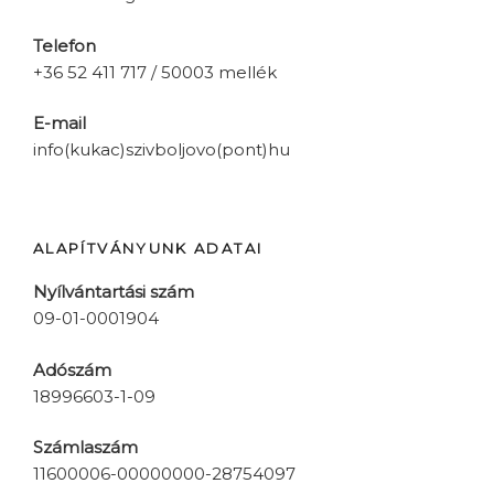
Telefon
+36 52 411 717 / 50003 mellék
E-mail
info(kukac)szivboljovo(pont)hu
ALAPÍTVÁNYUNK ADATAI
Nyílvántartási szám
09-01-0001904
Adószám
18996603-1-09
Számlaszám
11600006-00000000-28754097