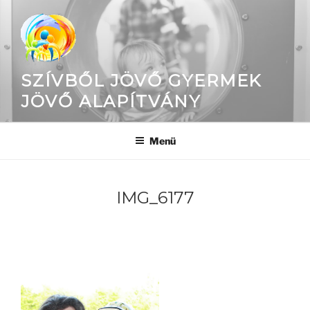
Tartalomhoz
SZÍVBŐL JÖVŐ GYERMEK
JÖVŐ ALAPÍTVÁNY
Menü
IMG_6177