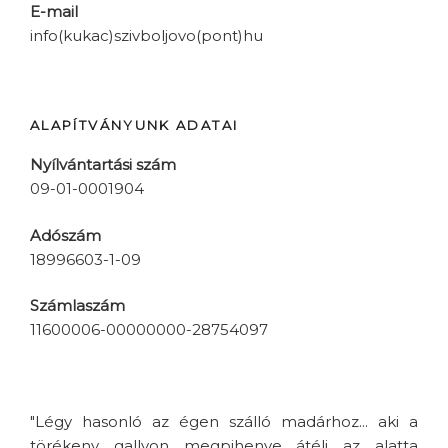
E-mail
info(kukac)szivboljovo(pont)hu
ALAPÍTVÁNYUNK ADATAI
Nyílvántartási szám
09-01-0001904
Adószám
18996603-1-09
Számlaszám
11600006-00000000-28754097
"Légy hasonló az égen szálló madárhoz... aki a
törékeny gallyon megpihenve átéli az alatta