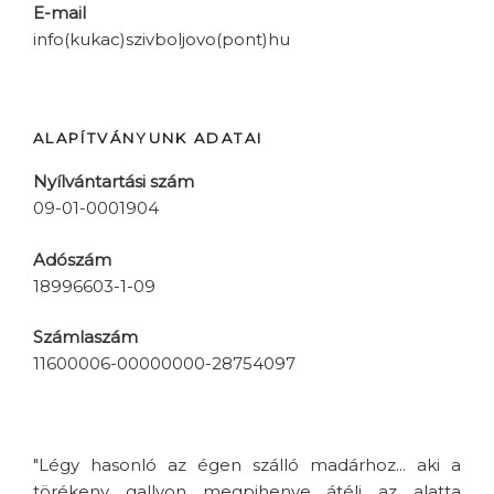
E-mail
info(kukac)szivboljovo(pont)hu
ALAPÍTVÁNYUNK ADATAI
Nyílvántartási szám
09-01-0001904
Adószám
18996603-1-09
Számlaszám
11600006-00000000-28754097
"Légy hasonló az égen szálló madárhoz... aki a
törékeny gallyon megpihenve átéli az alatta