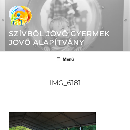
Tartalomhoz
SZÍVBŐL JÖVŐ GYERMEK
JÖVŐ ALAPÍTVÁNY
Menü
IMG_6181