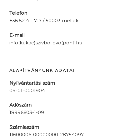
Telefon
+36 52 411 717 / 50003 mellék
E-mail
info(kukac)szivboljovo(pont)hu
ALAPÍTVÁNYUNK ADATAI
Nyílvántartási szám
09-01-0001904
Adószám
18996603-1-09
Számlaszám
11600006-00000000-28754097