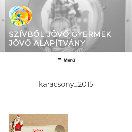
Tartalomhoz
SZÍVBŐL JÖVŐ GYERMEK
JÖVŐ ALAPÍTVÁNY
Menü
karacsony_2015